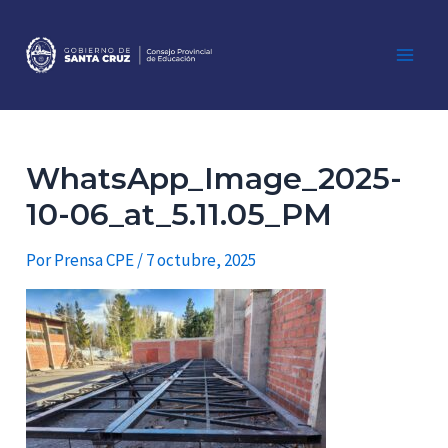
Ir
al
contenido
Main
Men
WhatsApp_Image_2025-
10-06_at_5.11.05_PM
Por
Prensa CPE
/
7 octubre, 2025