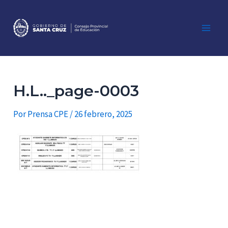
Ir
al
contenido
Main
Men
H.L.._page-0003
Por
Prensa CPE
/
26 febrero, 2025