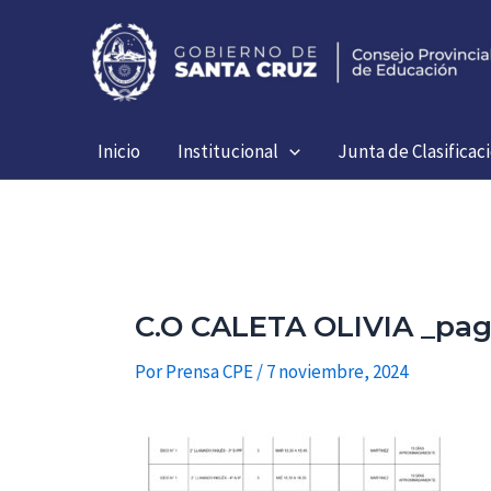
Ir
al
contenido
Inicio
Institucional
Junta de Clasificac
C.O CALETA OLIVIA _pa
Por
Prensa CPE
/
7 noviembre, 2024