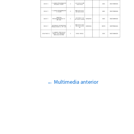
Navegación
←
Multimedia anterior
de
entradas