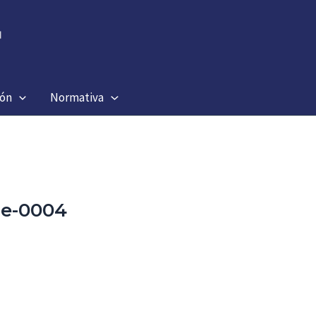
ión
Normativa
ge-0004