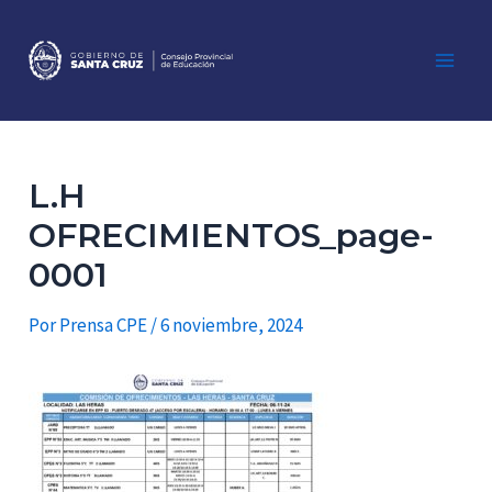
Ir
al
contenido
Main
Men
L.H
OFRECIMIENTOS_page-
0001
Por
Prensa CPE
/
6 noviembre, 2024