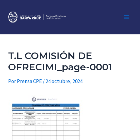
Ir
al
contenido
Main
Men
T.L COMISIÓN DE
OFRECIMI_page-0001
Por
Prensa CPE
/
24 octubre, 2024