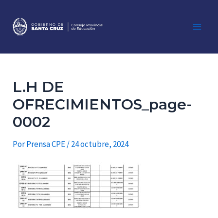
Ir
al
contenido
Main
Men
L.H DE
OFRECIMIENTOS_page-
0002
Por
Prensa CPE
/
24 octubre, 2024