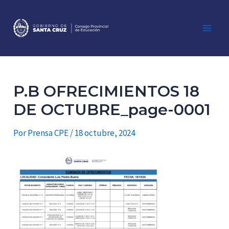
Ir
al
contenido
Main
Men
P.B OFRECIMIENTOS 18
DE OCTUBRE_page-0001
Por
Prensa CPE
/
18 octubre, 2024