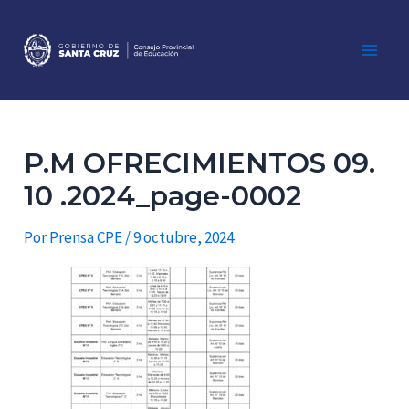
Ir
al
contenido
Main
Men
P.M OFRECIMIENTOS 09.
10 .2024_page-0002
Por
Prensa CPE
/
9 octubre, 2024