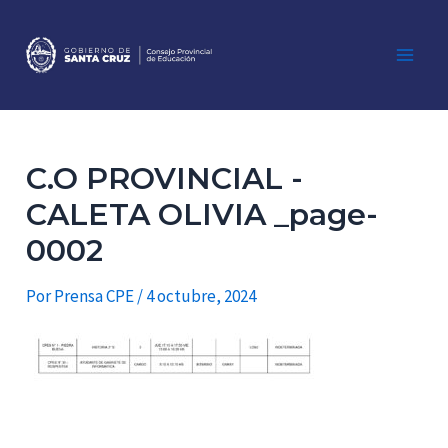
Ir
al
contenido
Main
Men
C.O PROVINCIAL -
CALETA OLIVIA _page-
0002
Por
Prensa CPE
/
4 octubre, 2024