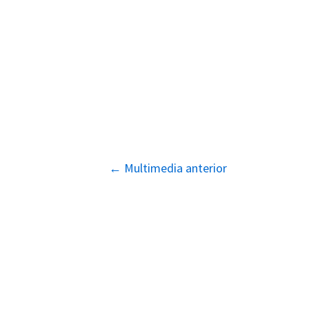
Navegación
←
Multimedia anterior
de
entradas