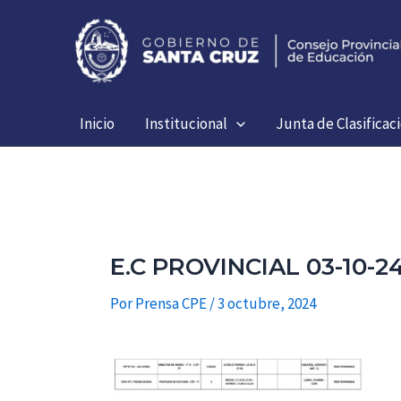
Ir
al
contenido
Inicio
Institucional
Junta de Clasificac
E.C PROVINCIAL 03-10-2
Por
Prensa CPE
/
3 octubre, 2024