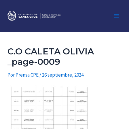
Ir
al
contenido
Main
Men
C.O CALETA OLIVIA
_page-0009
Por
Prensa CPE
/
26 septiembre, 2024