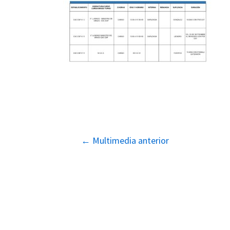
Navegación
←
Multimedia anterior
de
entradas