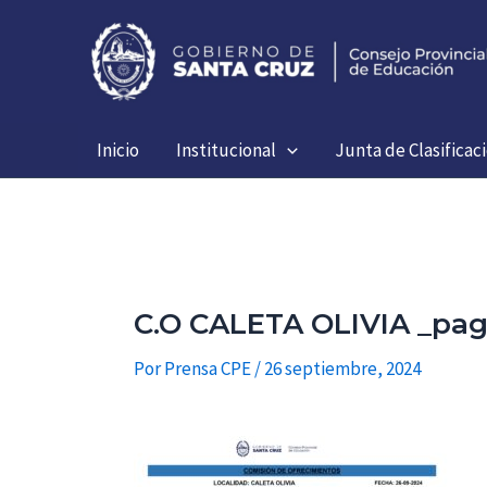
Ir
al
contenido
Inicio
Institucional
Junta de Clasificac
C.O CALETA OLIVIA _pag
Por
Prensa CPE
/
26 septiembre, 2024