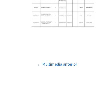
Navegación
←
Multimedia anterior
de
entradas