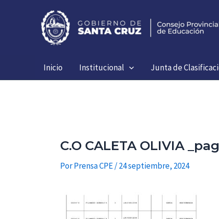
Ir
al
contenido
Inicio
Institucional
Junta de Clasificac
C.O CALETA OLIVIA _pag
Por
Prensa CPE
/
24 septiembre, 2024