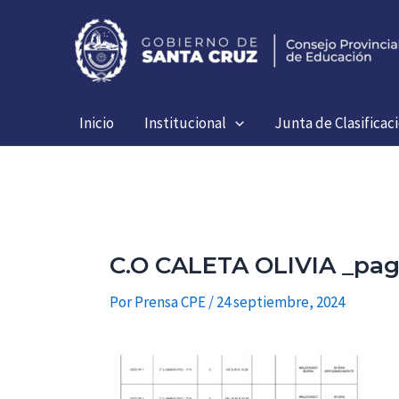
Ir
al
contenido
Inicio
Institucional
Junta de Clasificac
C.O CALETA OLIVIA _pag
Por
Prensa CPE
/
24 septiembre, 2024