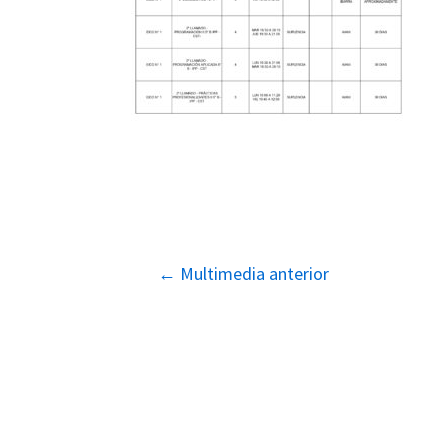
Navegación
←
Multimedia anterior
de
entradas