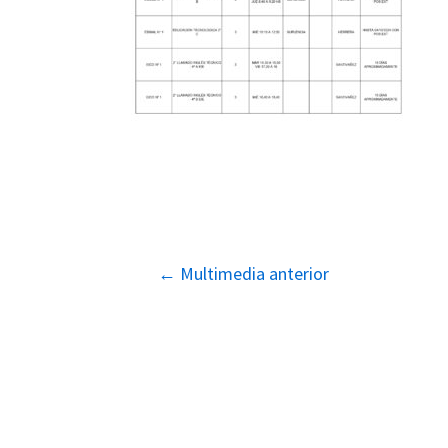
Navegación
←
Multimedia anterior
de
entradas