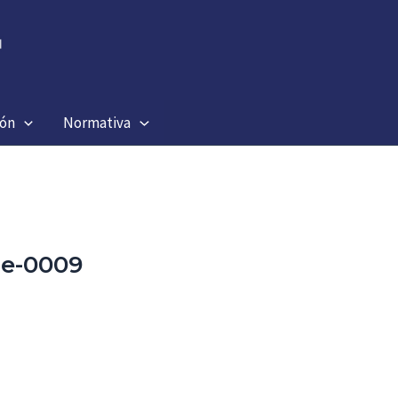
ión
Normativa
ge-0009