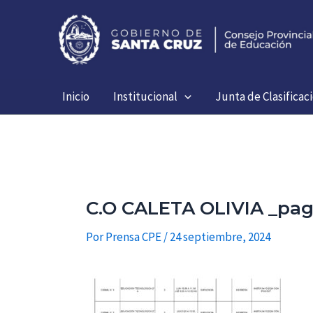
Ir
al
contenido
Inicio
Institucional
Junta de Clasificac
C.O CALETA OLIVIA _pa
Por
Prensa CPE
/
24 septiembre, 2024