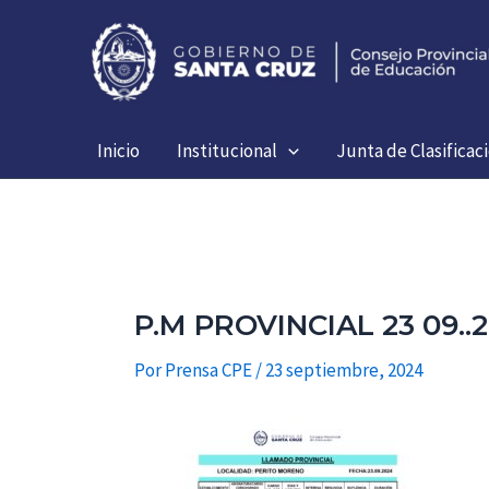
Ir
al
contenido
Inicio
Institucional
Junta de Clasificac
P.M PROVINCIAL 23 09..
Por
Prensa CPE
/
23 septiembre, 2024