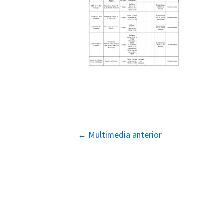
Navegación
←
Multimedia anterior
de
entradas