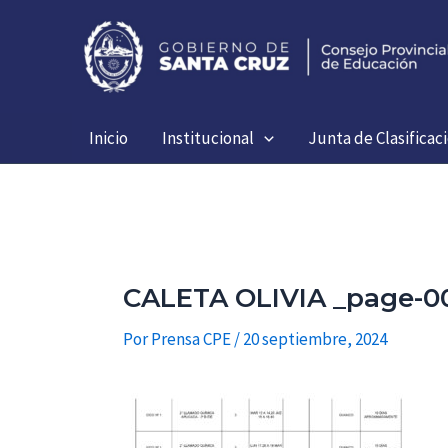
Ir
al
contenido
Inicio
Institucional
Junta de Clasificac
CALETA OLIVIA _page-0
Por
Prensa CPE
/
20 septiembre, 2024