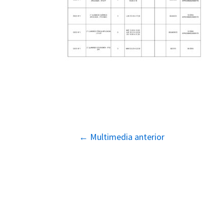
Navegación
←
Multimedia anterior
de
entradas