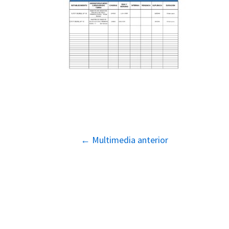
Navegación
←
Multimedia anterior
de
entradas