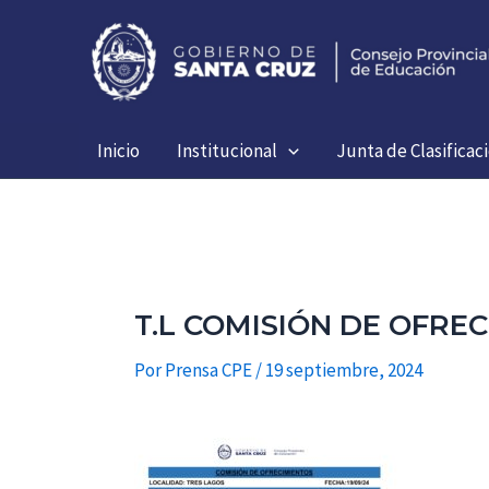
Ir
al
contenido
Inicio
Institucional
Junta de Clasificac
T.L COMISIÓN DE OFREC
Por
Prensa CPE
/
19 septiembre, 2024