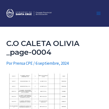
Ir
al
contenido
Main
Men
C.O CALETA OLIVIA
_page-0004
Por
Prensa CPE
/
6 septiembre, 2024