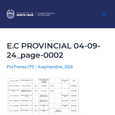
Ir
al
contenido
Main
Men
E.C PROVINCIAL 04-09-
24_page-0002
Por
Prensa CPE
/
4 septiembre, 2024