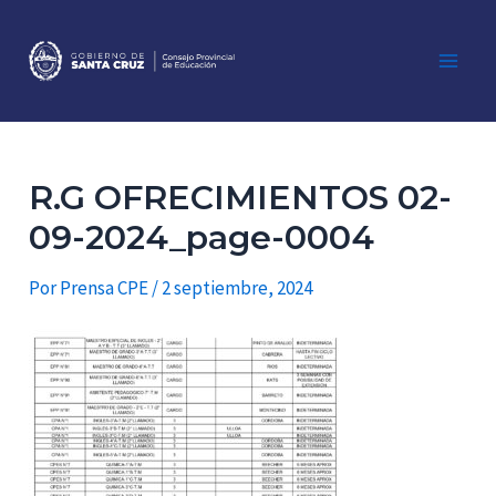
Ir
al
contenido
Main
Men
R.G OFRECIMIENTOS 02-
09-2024_page-0004
Por
Prensa CPE
/
2 septiembre, 2024