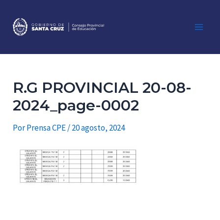
Ir
al
contenido
Main
Men
R.G PROVINCIAL 20-08-
2024_page-0002
Por
Prensa CPE
/
20 agosto, 2024