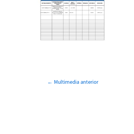
Navegación
←
Multimedia anterior
de
entradas