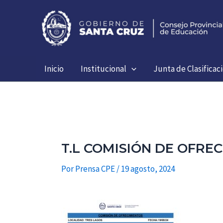
Ir
al
contenido
Inicio
Institucional
Junta de Clasificac
T.L COMISIÓN DE OFREC
Por
Prensa CPE
/
19 agosto, 2024