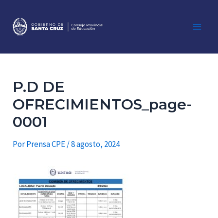
Ir
al
contenido
Main
Men
P.D DE
OFRECIMIENTOS_page-
0001
Por
Prensa CPE
/
8 agosto, 2024