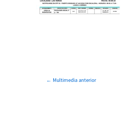
Navegación
←
Multimedia anterior
de
entradas