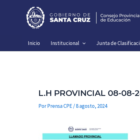
Ir
al
contenido
Inicio
Institucional
Junta de Clasificac
L.H PROVINCIAL 08-08-
Por
Prensa CPE
/
8 agosto, 2024