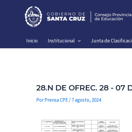
Ir
al
contenido
Inicio
Institucional
Junta de Clasificac
28.N DE OFREC. 28 - 0
Por
Prensa CPE
/
7 agosto, 2024