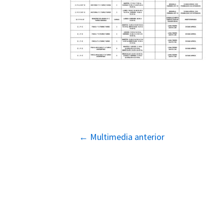
Navegación
←
Multimedia anterior
de
entradas