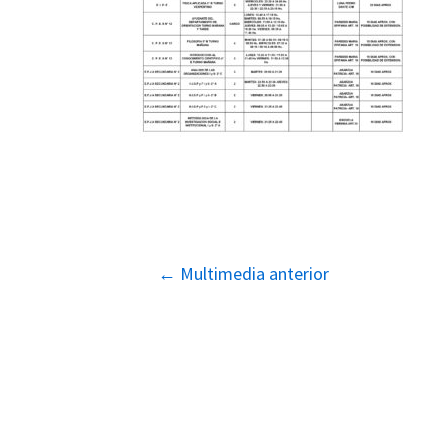
Navegación
←
Multimedia anterior
de
entradas