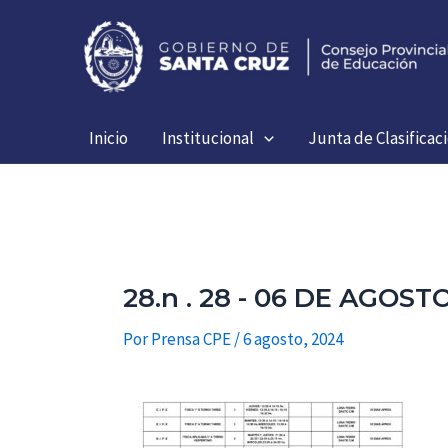
Ir
al
contenido
Inicio
Institucional
Junta de Clasificac
28.n . 28 - 06 DE AGO
Por
Prensa CPE
/
6 agosto, 2024