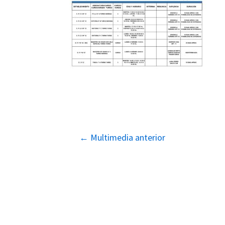
Navegación
←
Multimedia anterior
de
entradas