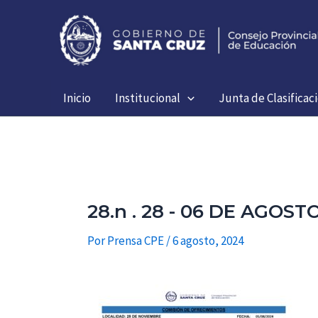
Ir
al
contenido
Inicio
Institucional
Junta de Clasificac
28.n . 28 - 06 DE AGO
Por
Prensa CPE
/
6 agosto, 2024