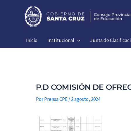
Ir
al
contenido
Inicio
Institucional
Junta de Clasificac
P.D COMISIÓN DE OFRE
Por
Prensa CPE
/
2 agosto, 2024