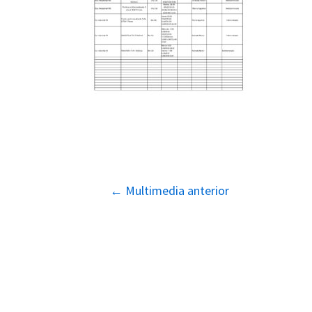
Navegación
←
Multimedia anterior
de
entradas