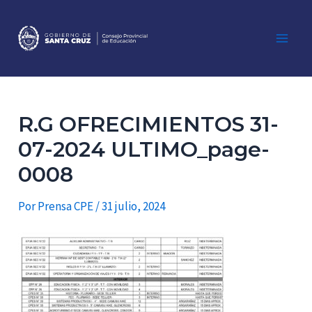
Ir
al
contenido
Main
Men
R.G OFRECIMIENTOS 31-
07-2024 ULTIMO_page-
0008
Por
Prensa CPE
/
31 julio, 2024