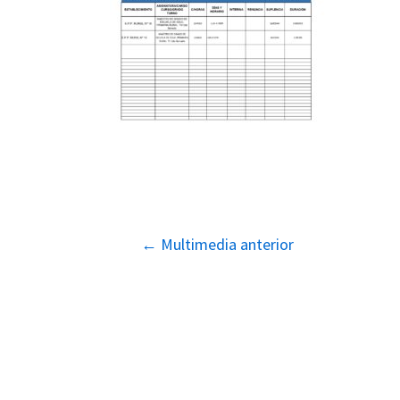
Navegación
←
Multimedia anterior
de
entradas