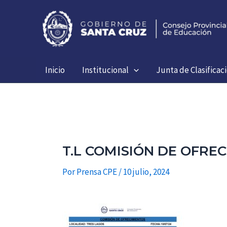
Ir
al
contenido
Inicio
Institucional
Junta de Clasificac
T.L COMISIÓN DE OFREC
Por
Prensa CPE
/
10 julio, 2024