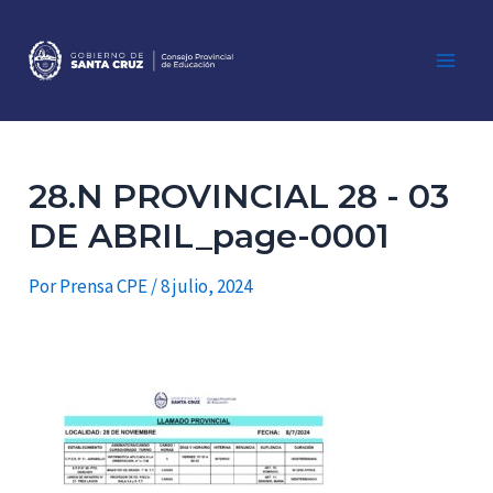
Ir
al
contenido
Main
Men
28.N PROVINCIAL 28 - 03
DE ABRIL_page-0001
Por
Prensa CPE
/
8 julio, 2024