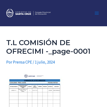
Ir
al
contenido
Main
Men
T.L COMISIÓN DE
OFRECIMI -_page-0001
Por
Prensa CPE
/
1 julio, 2024