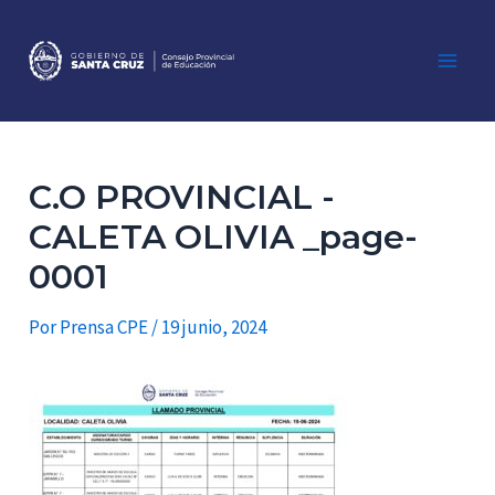
Ir
al
contenido
Main
Men
C.O PROVINCIAL -
CALETA OLIVIA _page-
0001
Por
Prensa CPE
/
19 junio, 2024