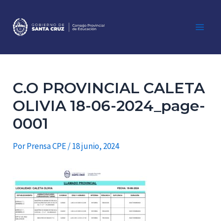
Ir
al
contenido
Main
Men
C.O PROVINCIAL CALETA
OLIVIA 18-06-2024_page-
0001
Por
Prensa CPE
/
18 junio, 2024