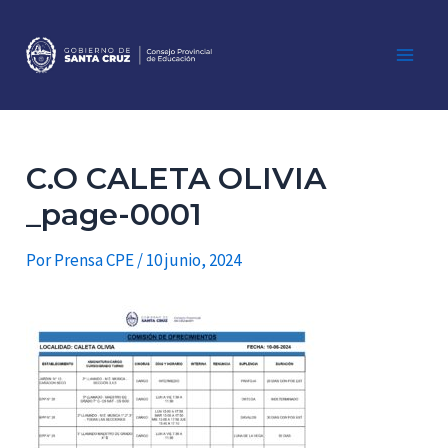
Ir
al
contenido
Main
Men
C.O CALETA OLIVIA
_page-0001
Por
Prensa CPE
/
10 junio, 2024