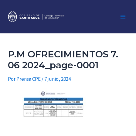
Ir
al
contenido
Main
Men
P.M OFRECIMIENTOS 7.
06 2024_page-0001
Por
Prensa CPE
/
7 junio, 2024