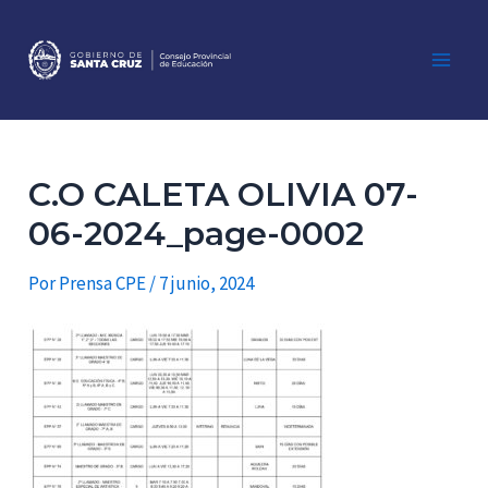
Ir
al
contenido
Main
Men
C.O CALETA OLIVIA 07-
06-2024_page-0002
Por
Prensa CPE
/
7 junio, 2024