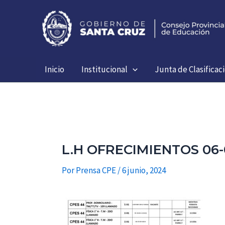
Ir
al
contenido
Inicio
Institucional
Junta de Clasificac
L.H OFRECIMIENTOS 06-
Por
Prensa CPE
/
6 junio, 2024