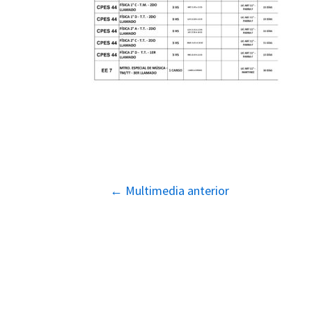
Navegación
←
Multimedia anterior
de
entradas