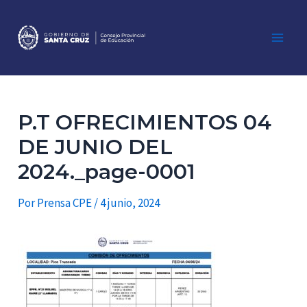
Ir
al
contenido
Main
Men
P.T OFRECIMIENTOS 04
DE JUNIO DEL
2024._page-0001
Por
Prensa CPE
/
4 junio, 2024