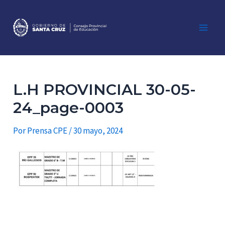
Ir
al
contenido
Main
Men
L.H PROVINCIAL 30-05-
24_page-0003
Por
Prensa CPE
/
30 mayo, 2024