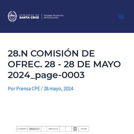
Ir
al
contenido
Main
Men
28.N COMISIÓN DE
OFREC. 28 - 28 DE MAYO
2024_page-0003
Por
Prensa CPE
/
28 mayo, 2024