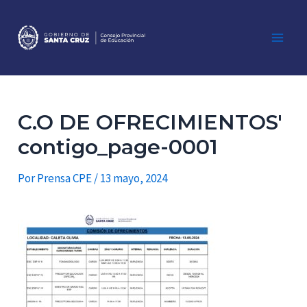
Ir
al
contenido
Main
Men
C.O DE OFRECIMIENTOS'
contigo_page-0001
Por
Prensa CPE
/
13 mayo, 2024