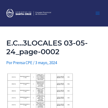
Ir
al
contenido
Main
Men
E.C...3LOCALES 03-05-
24_page-0002
Por
Prensa CPE
/
3 mayo, 2024