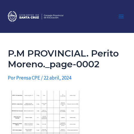
Ir
al
contenido
Main
Men
P.M PROVINCIAL. Perito
Moreno._page-0002
Por
Prensa CPE
/
22 abril, 2024