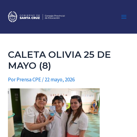
Ir
al
contenido
Main
Men
CALETA OLIVIA 25 DE
MAYO (8)
Por
Prensa CPE
/
22 mayo, 2026