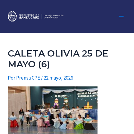
Ir
al
contenido
Main
Men
CALETA OLIVIA 25 DE
MAYO (6)
Por
Prensa CPE
/
22 mayo, 2026