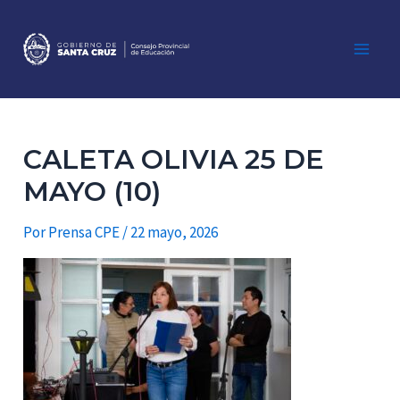
Ir
al
contenido
Main
Men
CALETA OLIVIA 25 DE
MAYO (10)
Por
Prensa CPE
/
22 mayo, 2026