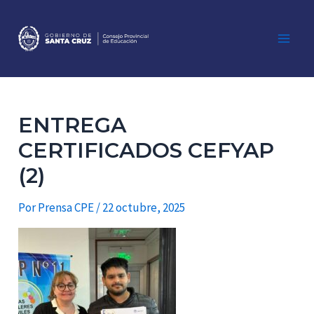
Ir
al
contenido
Main
Men
ENTREGA
CERTIFICADOS CEFYAP
(2)
Por
Prensa CPE
/
22 octubre, 2025