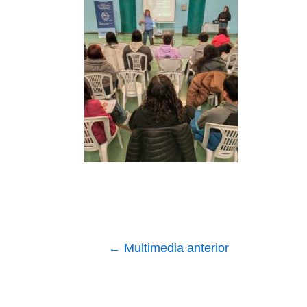
Navegación
←
Multimedia anterior
de
entradas